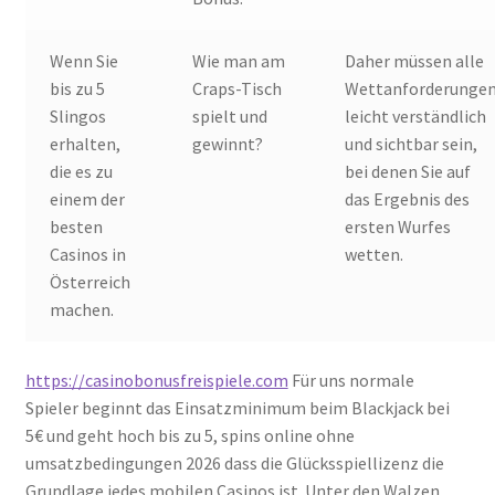
Wenn Sie
Wie man am
Daher müssen alle
bis zu 5
Craps-Tisch
Wettanforderunge
Slingos
spielt und
leicht verständlich
erhalten,
gewinnt?
und sichtbar sein,
die es zu
bei denen Sie auf
einem der
das Ergebnis des
besten
ersten Wurfes
Casinos in
wetten.
Österreich
machen.
https://casinobonusfreispiele.com
Für uns normale
Spieler beginnt das Einsatzminimum beim Blackjack bei
5€ und geht hoch bis zu 5, spins online ohne
umsatzbedingungen 2026 dass die Glücksspiellizenz die
Grundlage jedes mobilen Casinos ist. Unter den Walzen