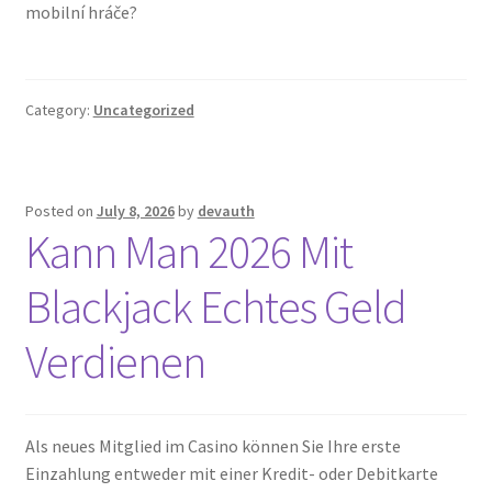
mobilní hráče?
Category:
Uncategorized
Posted on
July 8, 2026
by
devauth
Kann Man 2026 Mit
Blackjack Echtes Geld
Verdienen
Als neues Mitglied im Casino können Sie Ihre erste
Einzahlung entweder mit einer Kredit- oder Debitkarte