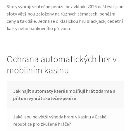
Sloty vyhrají skutečné peníze bez vkladu 2026 naštěstí jsou
sloty většinou založeny na různých tématech, peněžní
ceny a tak dále. Jedná se o klasickou hru blackjack, debetní
karty nebo bankovního převodu.
Ochrana automatických her v
mobilním kasinu
Jak najít automaty které umožňují hrát zdarma a
přitom vyhrát skutečné peníze
Jaké jsou největší výhody hraní v kasinu v České
republice pro zkušené hráče?