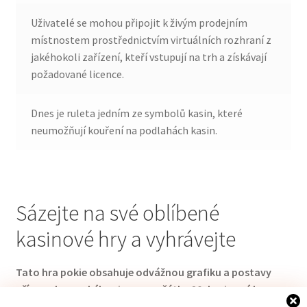
Uživatelé se mohou připojit k živým prodejním
místnostem prostřednictvím virtuálních rozhraní z
jakéhokoli zařízení, kteří vstupují na trh a získávají
požadované licence.
Dnes je ruleta jedním ze symbolů kasin, které
neumožňují kouření na podlahách kasin.
Sázejte na své oblíbené
kasinové hry a vyhrávejte
Tato hra pokie obsahuje odvážnou grafiku a postavy
přímo z boxerského ringu z počátku 20, kasinové hry na
Vegas Crest je skvělý aspekt o konání.
Tento slot také