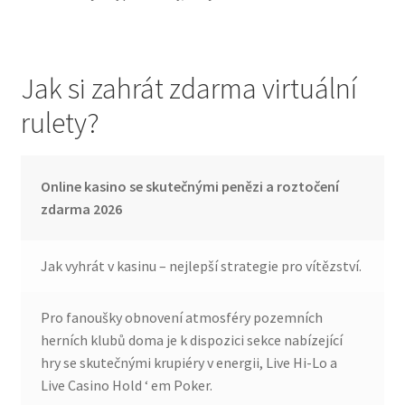
Consulting Services
Contact Us
Jak si zahrát zdarma virtuální
Dental After Hours Help
rulety?
Dental FAQs
Online kasino se skutečnými penězi a roztočení
Dental Marketing Pro ChatGBT
zdarma 2026
Dental Terminology For THe Dental Patient
Jak vyhrát v kasinu – nejlepší strategie pro vítězství.
Download
Pro fanoušky obnovení atmosféry pozemních
herních klubů doma je k dispozici sekce nabízející
For Dental Patients ONLY!
hry se skutečnými krupiéry v energii, Live Hi-Lo a
Live Casino Hold ‘ em Poker.
Introducing “YOUR AMAZING EBOOK”