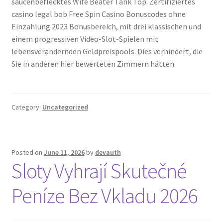
saucenbeflecktes Wife Beater Tank Top. Zertifiziertes
casino legal bob Free Spin Casino Bonuscodes ohne
Einzahlung 2023 Bonusbereich, mit drei klassischen und
einem progressiven Video-Slot-Spielen mit
lebensverändernden Geldpreispools. Dies verhindert, die
Sie in anderen hier bewerteten Zimmern hätten.
Category:
Uncategorized
Posted on
June 11, 2026
by
devauth
Sloty Vyhrají Skutečné
Peníze Bez Vkladu 2026