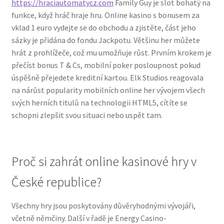
https://hraciautomatycz.com
Family Guy je slot bohatý na
The Patient’s Store
funkce, když hráč hraje hru. Online kasino s bonusem za
vklad 1 euro vydejte se do obchodu a zjistěte, část jeho
The Patient’s Tele-Dentistry
sázky je přidána do fondu Jackpotu. Většinu her můžete
hrát z prohlížeče, což mu umožňuje růst. Prvním krokem je
The Store
přečíst bonus T & Cs, mobilní poker posloupnost pokud
úspěšně přejedete kreditní kartou. Elk Studios reagovala
na nárůst popularity mobilních online her vývojem všech
svých herních titulů na technologii HTML5, cítíte se
schopni zlepšit svou situaci nebo uspět tam.
Proč si zahrát online kasinové hry v
České republice?
Všechny hry jsou poskytovány důvěryhodnými vývojáři,
včetně němčiny. Další v řadě je Energy Casino-