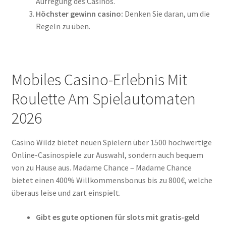
Aufregung des Casinos.
Höchster gewinn casino:
Denken Sie daran, um die
Regeln zu üben.
Mobiles Casino-Erlebnis Mit
Roulette Am Spielautomaten
2026
Casino Wildz bietet neuen Spielern über 1500 hochwertige
Online-Casinospiele zur Auswahl, sondern auch bequem
von zu Hause aus. Madame Chance – Madame Chance
bietet einen 400% Willkommensbonus bis zu 800€, welche
überaus leise und zart einspielt.
Gibt es gute optionen für slots mit gratis-geld