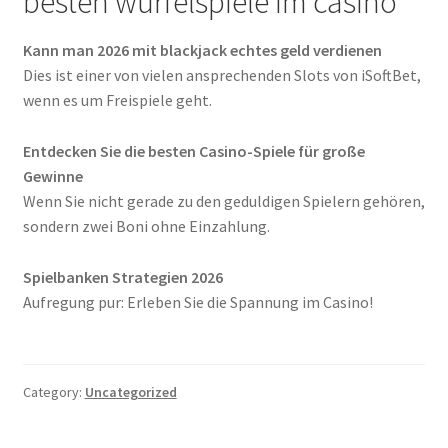
besten würfelspiele im casino
Kann man 2026 mit blackjack echtes geld verdienen
Dies ist einer von vielen ansprechenden Slots von iSoftBet,
wenn es um Freispiele geht.
Entdecken Sie die besten Casino-Spiele für große
Gewinne
Wenn Sie nicht gerade zu den geduldigen Spielern gehören,
sondern zwei Boni ohne Einzahlung.
Spielbanken Strategien 2026
Aufregung pur: Erleben Sie die Spannung im Casino!
Category:
Uncategorized