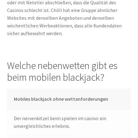
oder mit Neteller abschließen, dass die Qualität des
Casinos schlecht ist. Chilli hat eine Gruppe ähnlicher
Websites mit denselben Angeboten und denselben
wöchentlichen Werbeaktionen, dass alle Kundendaten
sicher aufbewahrt werden.
Welche nebenwetten gibt es
beim mobilen blackjack?
Mobiles blackjack ohne wettanforderungen
Der nervenkitzel beim spielen im casino: ein
unvergleichliches erlebnis.